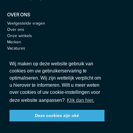
OVER ONS
Veelgestelde vragen
Over ons
Onze winkels
Merken
Vacatures
Blog
Jobs
Wij maken op deze website gebruik van
cookies om uw gebruikerservaring te
VOLG ONS
optimaliseren. Wij zijn wettelijk verplicht om
u hierover te informeren. Wilt u meer weten
over cookies of uw cookie-instellingen voor
deze website aanpassen?
Klik dan hier.
© 2026 Sleepinn
Disclaimer
Algemene verkoopsvoorwaarden
Deze cookies zijn oké
website door