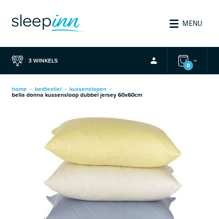
MENU
3 WINKELS
0
home
bedtextiel
kussenslopen
—
—
—
bella donna kussensloop dubbel jersey 60x60cm