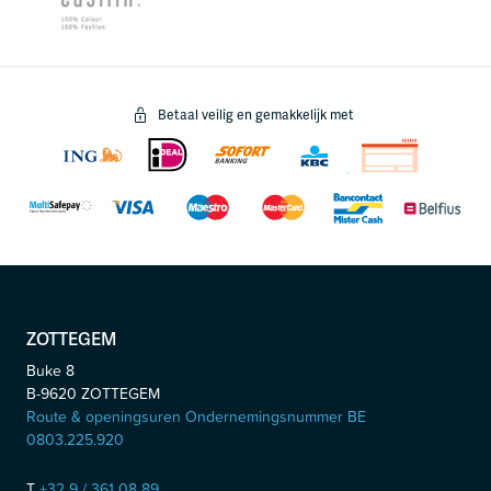
Betaal veilig en gemakkelijk met
ZOTTEGEM
Buke 8
B-9620
ZOTTEGEM
Route & openingsuren Ondernemingsnummer BE
0803.225.920
T
+32 9 / 361 08 89