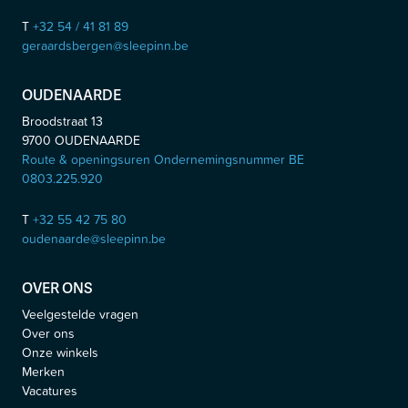
T
+32 54 / 41 81 89
geraardsbergen@sleepinn.be
OUDENAARDE
Broodstraat 13
9700
OUDENAARDE
Route & openingsuren Ondernemingsnummer BE
0803.225.920
T
+32 55 42 75 80
oudenaarde@sleepinn.be
OVER ONS
Veelgestelde vragen
Over ons
Onze winkels
Merken
Vacatures