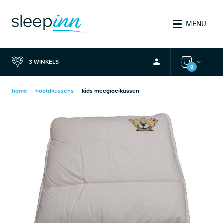
MENU
3 WINKELS
0
home
hoofdkussens
kids meegroeikussen
—
—